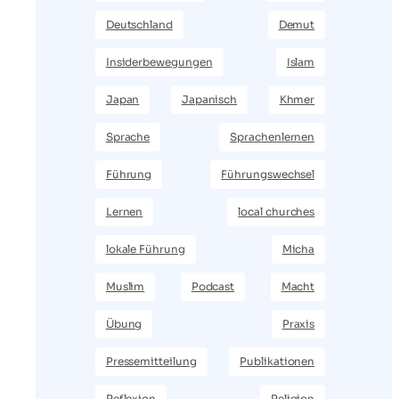
Deutschland
Demut
Insiderbewegungen
Islam
Japan
Japanisch
Khmer
Sprache
Sprachenlernen
Führung
Führungswechsel
Lernen
local churches
lokale Führung
Micha
Muslim
Podcast
Macht
Übung
Praxis
Pressemitteilung
Publikationen
Reflexion
Religion