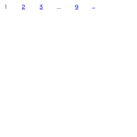
1
2
3
…
9
→