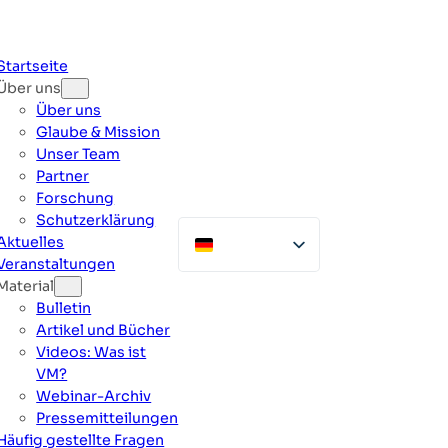
Zum
Inhalt
springen
Startseite
Über uns
Über uns
Glaube & Mission
Unser Team
Partner
Forschung
Schutzerklärung
Aktuelles
Veranstaltungen
Material
Bulletin
Artikel und Bücher
Videos: Was ist
VM?
Webinar-Archiv
Pressemitteilungen
Häufig gestellte Fragen