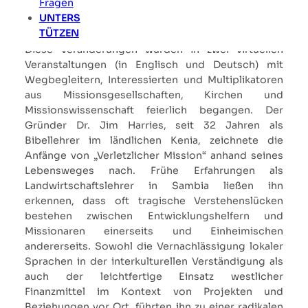
Fragen
Grohmann von Harries die Leitung innerhalb eines
UNTERS
dreiköpfigen Vorstandsteams.
TÜTZEN
Diese Veränderungen wurden in zwei virtuellen
Veranstaltungen (in Englisch und Deutsch) mit
Wegbegleitern, Interessierten und Multiplikatoren
aus Missionsgesellschaften, Kirchen und
Missionswissenschaft feierlich begangen. Der
Gründer Dr. Jim Harries, seit 32 Jahren als
Bibellehrer im ländlichen Kenia, zeichnete die
Anfänge von „Verletzlicher Mission“ anhand seines
Lebensweges nach. Frühe Erfahrungen als
Landwirtschaftslehrer in Sambia ließen ihn
erkennen, dass oft tragische Verstehenslücken
bestehen zwischen Entwicklungshelfern und
Missionaren einerseits und Einheimischen
andererseits. Sowohl die Vernachlässigung lokaler
Sprachen in der interkulturellen Verständigung als
auch der leichtfertige Einsatz westlicher
Finanzmittel im Kontext von Projekten und
Beziehungen vor Ort, führten ihn zu einer radikalen