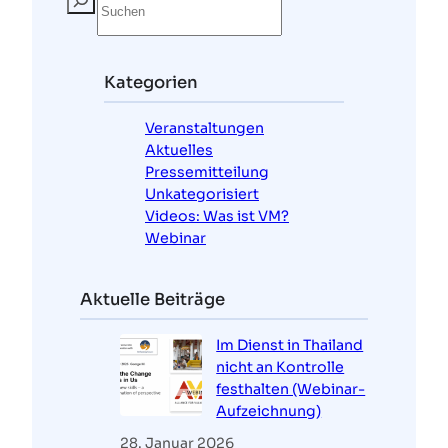
u
c
h
e
Kategorien
n
Veranstaltungen
Aktuelles
Pressemitteilung
Unkategorisiert
Videos: Was ist VM?
Webinar
Aktuelle Beiträge
Im Dienst in Thailand
nicht an Kontrolle
festhalten (Webinar-
Aufzeichnung)
28. Januar 2026