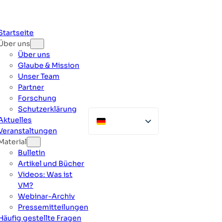
Zum
Inhalt
springen
Startseite
Über uns
Über uns
Glaube & Mission
Unser Team
Partner
Forschung
Schutzerklärung
Aktuelles
Veranstaltungen
Material
Bulletin
Artikel und Bücher
Videos: Was ist
VM?
Webinar-Archiv
Pressemitteilungen
Häufig gestellte Fragen