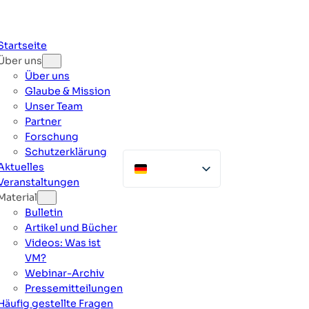
Zum
Inhalt
springen
Startseite
Über uns
Über uns
Glaube & Mission
Unser Team
Partner
Forschung
Schutzerklärung
Aktuelles
Veranstaltungen
Material
Bulletin
Artikel und Bücher
Videos: Was ist
VM?
Webinar-Archiv
Pressemitteilungen
Häufig gestellte Fragen