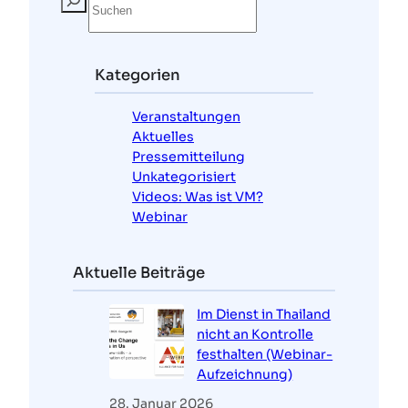
u
c
h
e
Kategorien
n
Veranstaltungen
Aktuelles
Pressemitteilung
Unkategorisiert
Videos: Was ist VM?
Webinar
Aktuelle Beiträge
Im Dienst in Thailand
nicht an Kontrolle
festhalten (Webinar-
Aufzeichnung)
28. Januar 2026