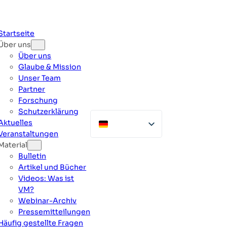
Zum
Inhalt
springen
Startseite
Über uns
Über uns
Glaube & Mission
Unser Team
Partner
Forschung
Schutzerklärung
Aktuelles
Veranstaltungen
Material
Bulletin
Artikel und Bücher
Videos: Was ist
VM?
Webinar-Archiv
Pressemitteilungen
Häufig gestellte Fragen