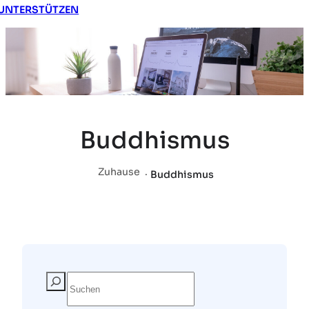
UNTERSTÜTZEN
Buddhismus
Zuhause
.
Buddhismus
S
u
c