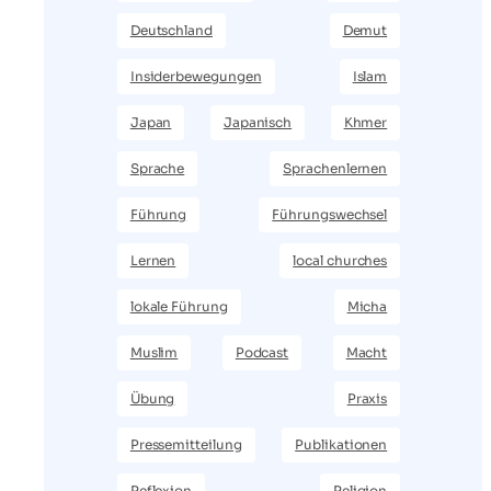
Deutschland
Demut
Insiderbewegungen
Islam
Japan
Japanisch
Khmer
Sprache
Sprachenlernen
Führung
Führungswechsel
Lernen
local churches
lokale Führung
Micha
Muslim
Podcast
Macht
Übung
Praxis
Pressemitteilung
Publikationen
Reflexion
Religion