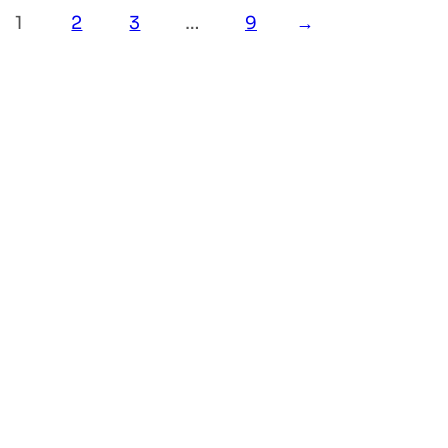
1
2
3
…
9
→