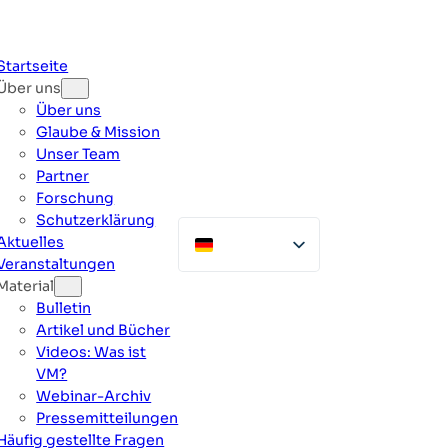
Zum
Inhalt
springen
Startseite
Über uns
Über uns
Glaube & Mission
Unser Team
Partner
Forschung
Schutzerklärung
Aktuelles
Veranstaltungen
Material
Bulletin
Artikel und Bücher
Videos: Was ist
VM?
Webinar-Archiv
Pressemitteilungen
Häufig gestellte Fragen