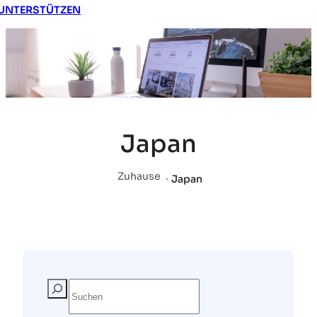
UNTERSTÜTZEN
Japan
Zuhause
.
Japan
S
u
c