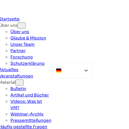
Zum
Inhalt
springen
Startseite
Über uns
Über uns
Glaube & Mission
Unser Team
Partner
Forschung
Schutzerklärung
Aktuelles
Veranstaltungen
Material
Bulletin
Artikel und Bücher
Videos: Was ist
VM?
Webinar-Archiv
Pressemitteilungen
Häufig gestellte Fragen