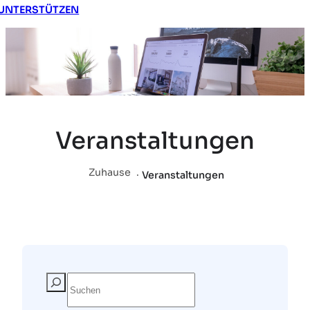
UNTERSTÜTZEN
Veranstaltungen
Zuhause
.
Veranstaltungen
S
u
c