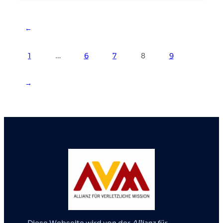
←
1
…
6
7
8
9
→
Diese Webseite wird von der
Allianz für