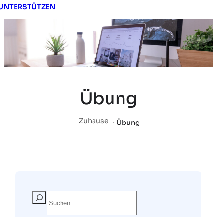
UNTERSTÜTZEN
Übung
Zuhause
.
Übung
S
u
c