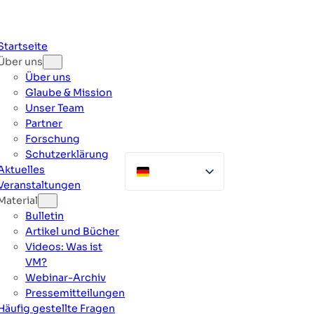
Zum
Inhalt
springen
Startseite
Über uns
Über uns
Glaube & Mission
Unser Team
Partner
Forschung
Schutzerklärung
Aktuelles
Veranstaltungen
Material
Bulletin
Artikel und Bücher
Videos: Was ist
VM?
Webinar-Archiv
Pressemitteilungen
Häufig gestellte Fragen