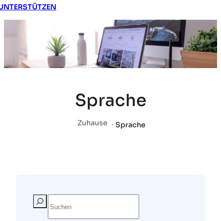
UNTERSTÜTZEN
Sprache
Zuhause
.
Sprache
S
u
c