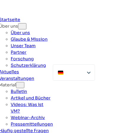
Zum
Inhalt
springen
Startseite
Über uns
Über uns
Glaube & Mission
Unser Team
Partner
Forschung
Schutzerklärung
Aktuelles
Veranstaltungen
Material
Bulletin
Artikel und Bücher
Videos: Was ist
VM?
Webinar-Archiv
Pressemitteilungen
Häufig gestellte Fragen