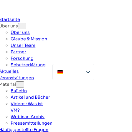
Zum
Inhalt
springen
Startseite
Über uns
Über uns
Glaube & Mission
Unser Team
Partner
Forschung
Schutzerklärung
Aktuelles
Veranstaltungen
Material
Bulletin
Artikel und Bücher
Videos: Was ist
VM?
Webinar-Archiv
Pressemitteilungen
Häufig gestellte Fragen