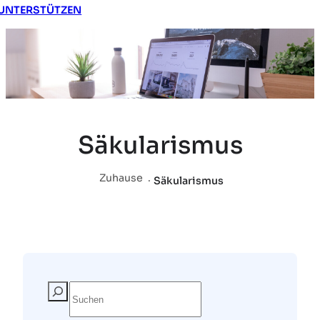
UNTERSTÜTZEN
Säkularismus
Zuhause
.
Säkularismus
S
u
c