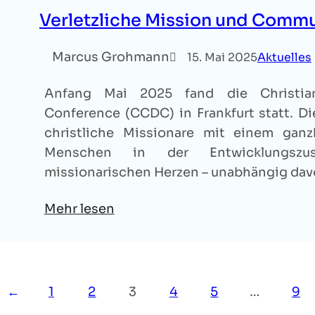
Verletzliche Mission und Comm
Marcus Grohmann
15. Mai 2025
Aktuelles
Anfang Mai 2025 fand die Christi
Conference (CCDC) in Frankfurt statt. Di
christliche Missionare mit einem ganz
Menschen in der Entwicklungszu
missionarischen Herzen – unabhängig da
Mehr lesen
←
1
2
3
4
5
…
9