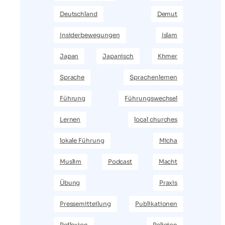
Deutschland
Demut
Insiderbewegungen
Islam
Japan
Japanisch
Khmer
Sprache
Sprachenlernen
Führung
Führungswechsel
Lernen
local churches
lokale Führung
Micha
Muslim
Podcast
Macht
Übung
Praxis
Pressemitteilung
Publikationen
Reflexion
Religion