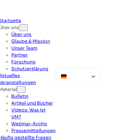
Zum
Inhalt
springen
Startseite
Über uns
Über uns
Glaube & Mission
Unser Team
Partner
Forschung
Schutzerklärung
Aktuelles
Veranstaltungen
Material
Bulletin
Artikel und Bücher
Videos: Was ist
VM?
Webinar-Archiv
Pressemitteilungen
Häufig gestellte Fragen