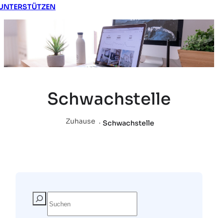
UNTERSTÜTZEN
Schwachstelle
Zuhause
.
Schwachstelle
S
u
c