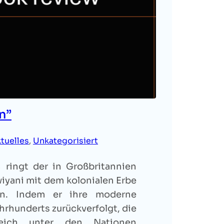
n”
tuelles
, 
Unkategorisiert
h ringt der in Großbritannien
iyani mit dem kolonialen Erbe
on. Indem er ihre moderne
hrhunderts zurückverfolgt, die
eich unter den Nationen