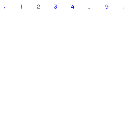
←
1
2
3
4
…
9
→