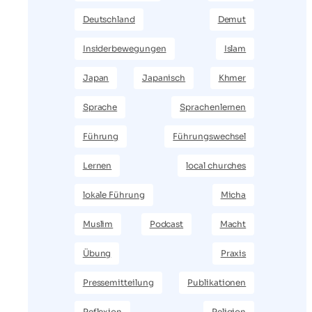
Deutschland
Demut
Insiderbewegungen
Islam
Japan
Japanisch
Khmer
Sprache
Sprachenlernen
Führung
Führungswechsel
Lernen
local churches
lokale Führung
Micha
Muslim
Podcast
Macht
Übung
Praxis
Pressemitteilung
Publikationen
Reflexion
Religion