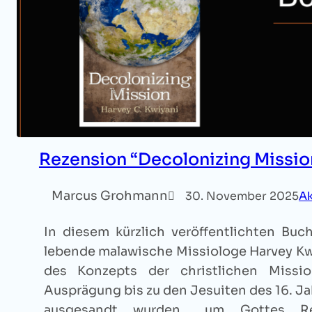
Rezension “Decolonizing Missio
Marcus Grohmann
30. November 2025
Ak
In diesem kürzlich veröffentlichten Buc
lebende malawische Missiologe Harvey Kw
des Konzepts der christlichen Missi
Ausprägung bis zu den Jesuiten des 16. Ja
ausgesandt wurden, „um Gottes R