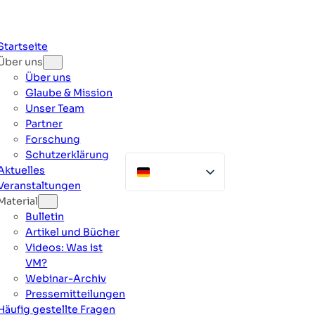
Zum
Inhalt
springen
Startseite
Über uns
Über uns
Glaube & Mission
Unser Team
Partner
Forschung
Schutzerklärung
Aktuelles
Veranstaltungen
Material
Bulletin
Artikel und Bücher
Videos: Was ist
VM?
Webinar-Archiv
Pressemitteilungen
Häufig gestellte Fragen