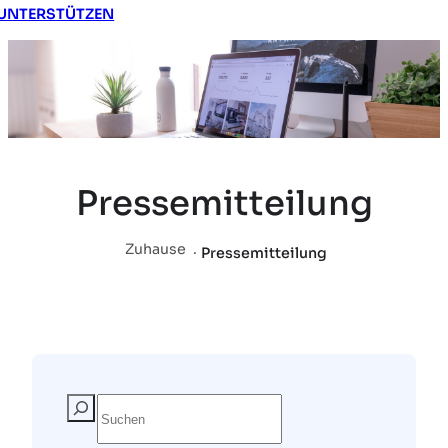
UNTERSTÜTZEN
Pressemitteilung
Zuhause
.
Pressemitteilung
S
u
c