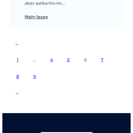
aber weiterhin im…
Mehr lesen
←
1
…
4
5
6
7
8
9
→