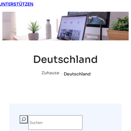
UNTERSTÜTZEN
Deutschland
Zuhause
.
Deutschland
S
u
c