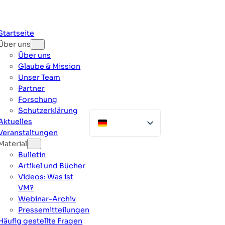
Zum
Inhalt
springen
Startseite
Über uns
Über uns
Glaube & Mission
Unser Team
Partner
Forschung
Schutzerklärung
Aktuelles
Veranstaltungen
Material
Bulletin
Artikel und Bücher
Videos: Was ist
VM?
Webinar-Archiv
Pressemitteilungen
Häufig gestellte Fragen