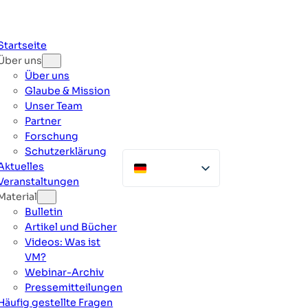
Zum
Inhalt
springen
Startseite
Über uns
Über uns
Glaube & Mission
Unser Team
Partner
Forschung
Schutzerklärung
Aktuelles
Veranstaltungen
Material
Bulletin
Artikel und Bücher
Videos: Was ist
VM?
Webinar-Archiv
Pressemitteilungen
Häufig gestellte Fragen