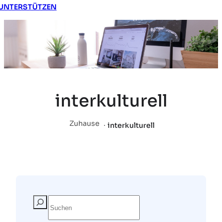
UNTERSTÜTZEN
interkulturell
Zuhause
.
interkulturell
S
u
c