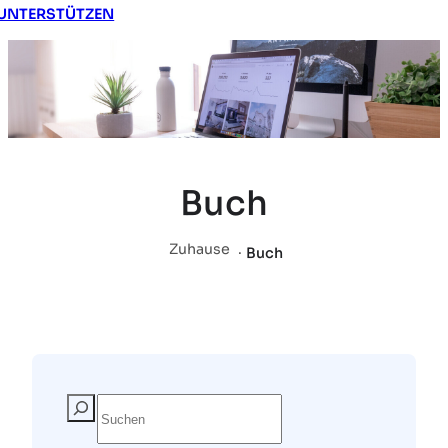
UNTERSTÜTZEN
Buch
Zuhause
.
Buch
S
u
c