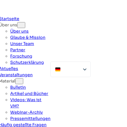
Zum
Inhalt
springen
Startseite
Über uns
Über uns
Glaube & Mission
Unser Team
Partner
Forschung
Schutzerklärung
Aktuelles
Veranstaltungen
Material
Bulletin
Artikel und Bücher
Videos: Was ist
VM?
Webinar-Archiv
Pressemitteilungen
Häufig gestellte Fragen