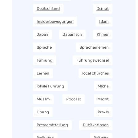
Deutschland
Demut
Insiderbewegungen
Islam
Japan
Japanisch
Khmer
Sprache
Sprachenlernen
Führung
Führungswechsel
Lernen
local churches
lokale Führung
Micha
Muslim
Podcast
Macht
Übung
Praxis
Pressemitteilung
Publikationen
Reflexion
Religion