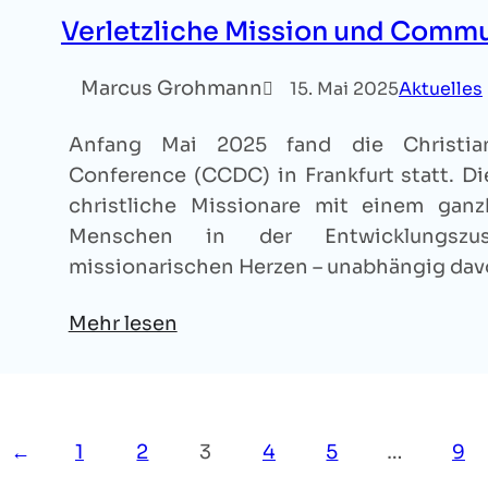
Verletzliche Mission und Comm
Marcus Grohmann
15. Mai 2025
Aktuelles
Anfang Mai 2025 fand die Christi
Conference (CCDC) in Frankfurt statt. Di
christliche Missionare mit einem ganz
Menschen in der Entwicklungszu
missionarischen Herzen – unabhängig da
Mehr lesen
←
1
2
3
4
5
…
9