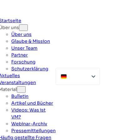
Zum
Inhalt
springen
Startseite
Über uns
Über uns
Glaube & Mission
Unser Team
Partner
Forschung
Schutzerklärung
Aktuelles
Veranstaltungen
Material
Bulletin
Artikel und Bücher
Videos: Was ist
VM?
Webinar-Archiv
Pressemitteilungen
Häufig gestellte Fragen